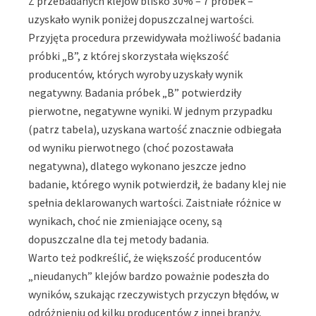
Z przebadanych klejów blisko 30% – 7 próbek –
uzyskało wynik poniżej dopuszczalnej wartości.
Przyjęta procedura przewidywała możliwość badania
próbki „B”, z której skorzystała większość
producentów, których wyroby uzyskały wynik
negatywny. Badania próbek „B” potwierdziły
pierwotne, negatywne wyniki. W jednym przypadku
(patrz tabela), uzyskana wartość znacznie odbiegała
od wyniku pierwotnego (choć pozostawała
negatywna), dlatego wykonano jeszcze jedno
badanie, którego wynik potwierdził, że badany klej nie
spełnia deklarowanych wartości. Zaistniałe różnice w
wynikach, choć nie zmieniające oceny, są
dopuszczalne dla tej metody badania.
Warto też podkreślić, że większość producentów
„nieudanych” klejów bardzo poważnie podeszła do
wyników, szukając rzeczywistych przyczyn błędów, w
odróżnieniu od kilku producentów z innej branży,